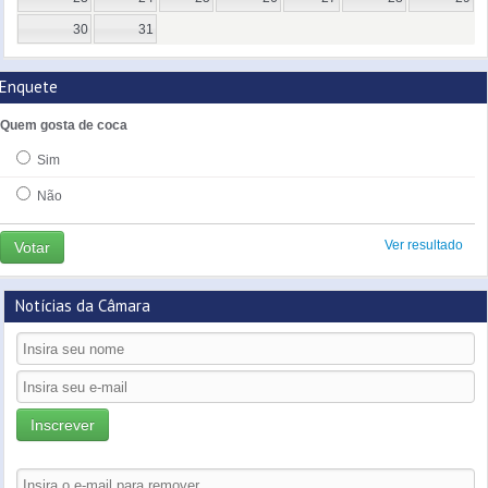
30
31
Enquete
Quem gosta de coca
Sim
Não
Ver resultado
Votar
Notícias da Câmara
Inscrever