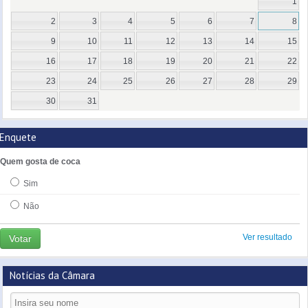
1
2
3
4
5
6
7
8
9
10
11
12
13
14
15
16
17
18
19
20
21
22
23
24
25
26
27
28
29
30
31
Enquete
Quem gosta de coca
Sim
Não
Ver resultado
Votar
Notícias da Câmara